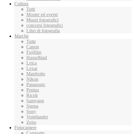
Cultura
Tutti
Mostre ed eventi
Musei fotografici
concorsi fotografici
Libri di fotografia
Marche
Tutte
Canon
Fujifilm
Hasselblad
Leica
Lexar
Manfrotto
Nikon
Panasonic
Pentax
Ricoh
Samyang
Sigma
Sony
Voigtlander
Zeiss
Fotocamere
Compatte