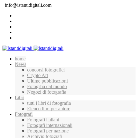
info@istantidigitali.com
home
News
concorsi fotografici
Crypto Art
Ultime pubblicazioni
Fotogrfia dal mondo
Negozi di fotografia
Libri
tutti i libri di fotografia
Elenco libri per autore
Fotografi
Fotografi italiani
Fotografi internazionali
Fotografi per nazione
Archivio fotografi